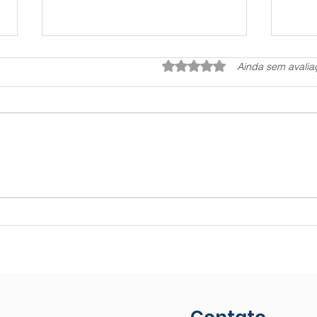
Avaliado com 0 de 5 estrela
Ainda sem avalia
Se eu achar ouro (ou
Enc
outro minério) no meu
na 
terreno, ele é meu?
com
Posso vender?
no s