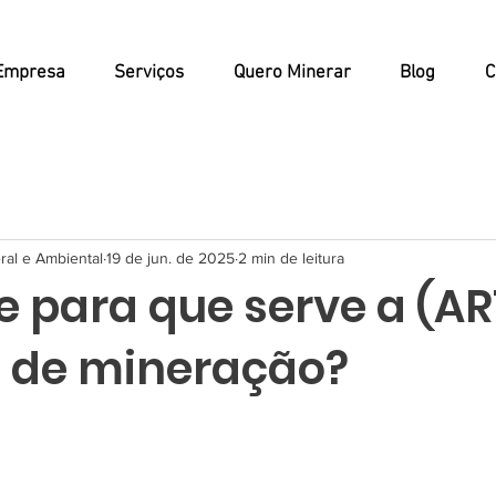
Empresa
Serviços
Quero Minerar
Blog
C
ral e Ambiental
19 de jun. de 2025
2 min de leitura
e para que serve a (A
s de mineração?
e 5 estrelas.