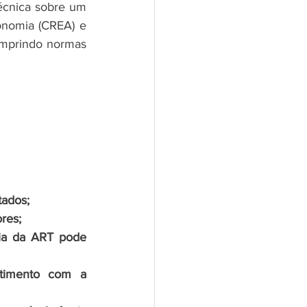
écnica sobre um 
onomia (CREA) e 
umprindo normas 
tados;
res;
ia da ART pode 
timento com a 