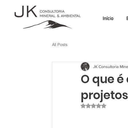
Início
All Posts
JK Consultoria Mine
O que é 
projeto
Avaliado com NaN d