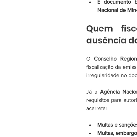
É documento bá
Nacional de Min
Quem fisc
ausência d
O 
Conselho Region
fiscalização da emis
irregularidade no do
Já a 
Agência Nacio
requisitos para auto
acarretar:
Multas e sançõe
Multas, embargos