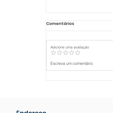
Comentários
Adicione uma avaliação
Preciso de autorização
Escreva um comentário
para tirar areia ou
cascalho da minha
terra?